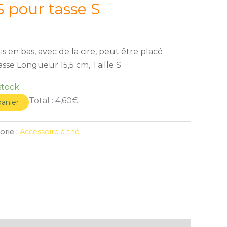
 pour tasse S
s en bas, avec de la cire, peut être placé
sse Longueur 15,5 cm, Taille S
stock
Total :
4,60€
panier
orie :
Accessoire à thé