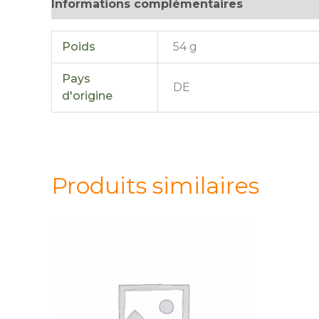
Informations complémentaires
Avis (0)
Poids
54 g
Pays
DE
d'origine
Produits similaires
quantité
quantité
de
de
CARAFE
CARAFE
A
A
THE
THE
GLACE
GLACE