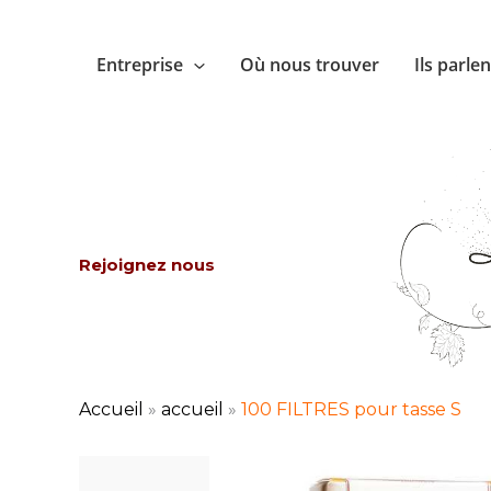
Aller
au
Entreprise
Où nous trouver
Ils parle
contenu
Rejoignez nous
Accueil
»
accueil
»
100 FILTRES pour tasse S