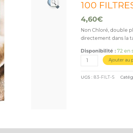
de
100 FILTRES
100
4,60
€
FILTRES
pour
Non Chloré, double pli
tasse
directement dans la ta
S
Disponibilité :
72 en 
Ajouter au 
UGS :
83-FILT-S
Catég