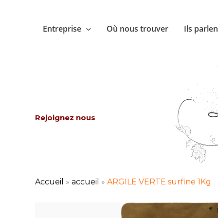
Aller
au
Entreprise
Où nous trouver
Ils parle
contenu
Rejoignez nous
Accueil
»
accueil
»
ARGILE VERTE surfine 1Kg