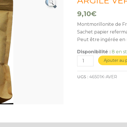
ARGILE VER
de
ARGILE
9,10
€
VERTE
Montmorillonite de Fr
surfine
Sachet papier referma
1Kg
Peut être ingérée en 
Disponibilité :
8 en s
Ajouter au 
UGS :
46501K-AVER