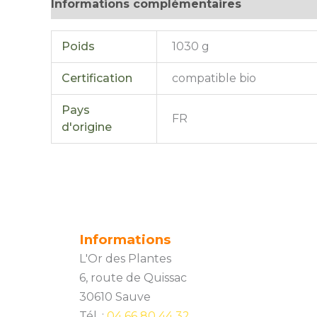
Informations complémentaires
Avis (0)
Poids
1030 g
Certification
compatible bio
Pays
FR
d'origine
Informations
L'Or des Plantes
6, route de Quissac
30610 Sauve
Tél. :
04 66 80 44 32