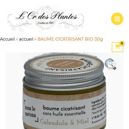
Aller
au
contenu
Accueil
»
accueil
»
BAUME CICATRISANT BIO 30g
quantité
de
BAUME
CICATRISANT
BIO
30g