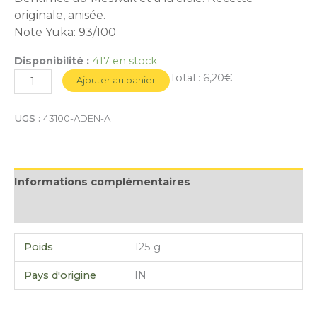
originale, anisée.
Note Yuka: 93/100
Disponibilité :
417 en stock
Total :
6,20€
Ajouter au panier
UGS :
43100-ADEN-A
Informations complémentaires
Avis (0)
Poids
125 g
Pays d'origine
IN