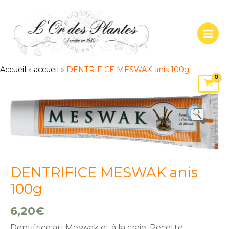
Aller
au
contenu
Accueil
»
accueil
»
DENTRIFICE MESWAK anis 100g
quantité
de
DENTRIFICE
MESWAK
anis
100g
DENTRIFICE MESWAK anis
100g
6,20
€
Dentifrice au Meswak et à la craie. Recette