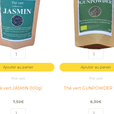
JASMIN
JASMIN
GUNPOWD
GUNPOWD
(100g)
(100g)
(100g)*
(100g)*
Ajouter au panier
Ajouter au panier
Thé vert
Thé vert
é vert JASMIN (100g)
Thé vert GUNPOWDER (
7,50
€
6,30
€