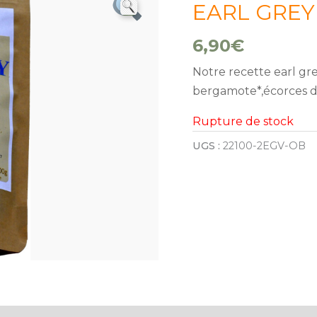
EARL GREY v
6,90
€
Notre recette earl gre
bergamote*,écorces d
Rupture de stock
UGS :
22100-2EGV-OB