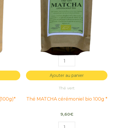
ER
ER
cérémoniel
cérémoniel
bio
bio
100g
100g
*
*
Ajouter au panier
Thé vert
100g)*
Thé MATCHA cérémoniel bio 100g *
9,60
€