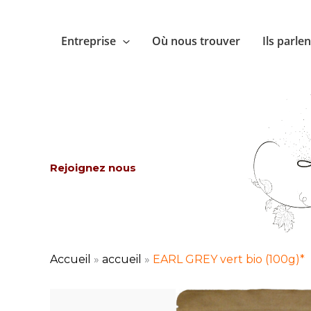
Aller
au
Entreprise
Où nous trouver
Ils parle
contenu
Rejoignez nous
Accueil
»
accueil
»
EARL GREY vert bio (100g)*