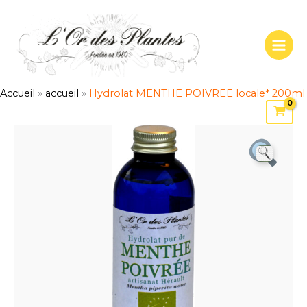
Aller
au
contenu
Accueil
»
accueil
»
Hydrolat MENTHE POIVREE locale* 200ml