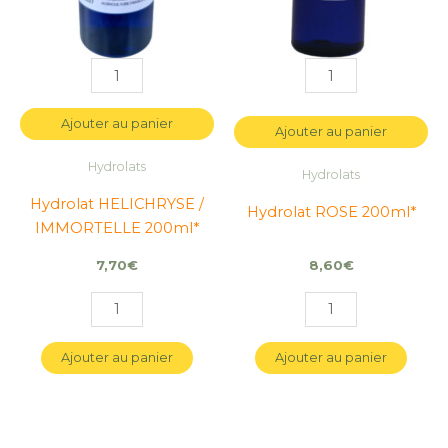
Ajouter au panier
Ajouter au panier
Hydrolats
Hydrolats
Hydrolat HELICHRYSE /
Hydrolat ROSE 200ml*
IMMORTELLE 200ml*
7,70
€
8,60
€
Ajouter au panier
Ajouter au panier
quantité
quantité