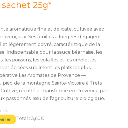
sachet 25g*
nte aromatique fine et délicate, cultivée avec
provençaux. Ses feuilles allongées dégagent
 et légèrement poivré, caractéristique de la
se. Indispensable pour la sauce béarnaise, les
s, les poissons, les volailles et les omelettes
es et épicées subliment les plats les plus
oopérative Les Aromates de Provence —
 pied de la montagne Sainte-Victoire à Trets
ultivé, récolté et transformé en Provence par
 passionnés. Issu de l’agriculture biologique.
tock
Total :
3,60€
panier