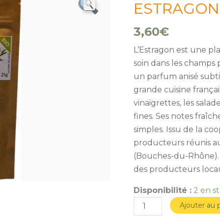
de
ESTRAGON 
ESTRAGON
3,60
€
sachet
25g*
L’Estragon est une pla
soin dans les champs 
un parfum anisé subtil
grande cuisine françai
vinaigrettes, les salade
fines. Ses notes fraîch
simples. Issu de la c
producteurs réunis au
(Bouches-du-Rhône). C
des producteurs locaux
Disponibilité :
2 en s
Ajouter au 