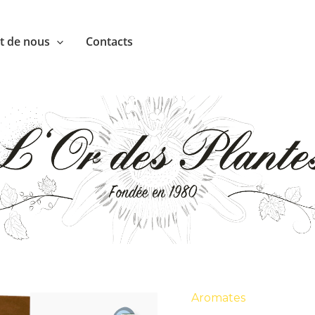
nt de nous
Contacts
Aromates
quantité