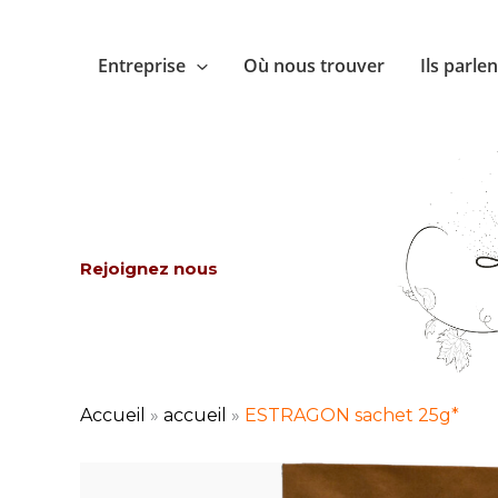
Aller
au
Entreprise
Où nous trouver
Ils parle
contenu
Rejoignez nous
Accueil
»
accueil
»
ESTRAGON sachet 25g*