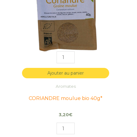
40g*
40g*
Ajouter au panier
Aromates
CORIANDRE moulue bio 40g*
3,20
€