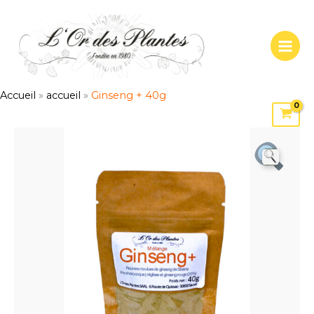
Aller
au
contenu
Accueil
»
accueil
»
Ginseng + 40g
quantité
de
Ginseng
+
40g