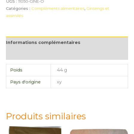
UGS :
11050-GINE-O
Catégories :
Compléments alimentaires
,
Ginsengs et
assimilés
Informations complémentaires
Avis (0)
Poids
44 g
Pays d'origine
xy
Produits similaires
quantité
quantité
quantité
quantité