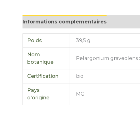
Informations complémentaires
Avis (0)
Poids
39,5 g
Nom
Pelargonium graveolens
botanique
Certification
bio
Pays
MG
d'origine