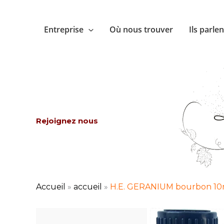
Aller
au
Entreprise
Où nous trouver
Ils parle
contenu
Rejoignez nous
Accueil
»
accueil
»
H.E. GERANIUM bourbon 10