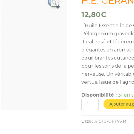
H.E. GERAN
de
H.E.
12,80
€
GERANIUM
L’Huile Essentielle de
bourbon
Pélargonium graveolen
10ml*
floral, rosé et légèrem
élégantes en aromath
équilibrantes cutanées
pour les soins de la p
nerveuse. Un véritabl
vertus. Issue de l’agr
Disponibilité :
31 en 
Ajouter au 
UGS :
31010-GERA-B