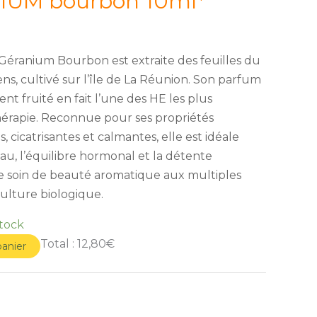
IUM bourbon 10ml*
 Géranium Bourbon est extraite des feuilles du
s, cultivé sur l’île de La Réunion. Son parfum
ent fruité en fait l’une des HE les plus
érapie. Reconnue pour ses propriétés
, cicatrisantes et calmantes, elle est idéale
eau, l’équilibre hormonal et la détente
e soin de beauté aromatique aux multiples
iculture biologique.
stock
Total :
12,80€
panier