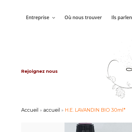
Aller
au
Entreprise
Où nous trouver
Ils parle
contenu
Rejoignez nous
Accueil
»
accueil
»
H.E. LAVANDIN BIO 30ml*