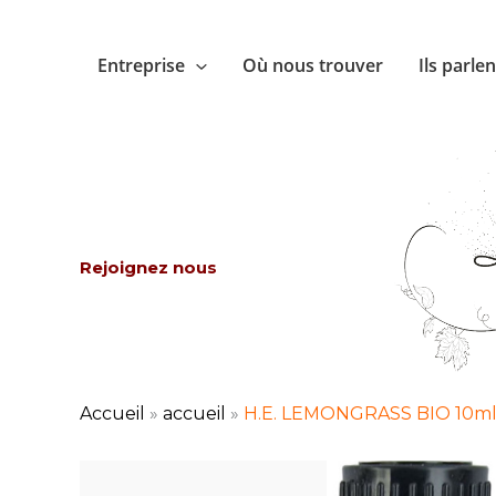
Aller
au
Entreprise
Où nous trouver
Ils parle
contenu
Rejoignez nous
Accueil
»
accueil
»
H.E. LEMONGRASS BIO 10ml