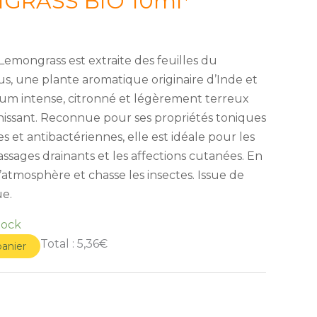
NGRASS BIO 10ml*
 Lemongrass est extraite des feuilles du
, une plante aromatique originaire d’Inde et
fum intense, citronné et légèrement terreux
îchissant. Reconnue pour ses propriétés toniques
es et antibactériennes, elle est idéale pour les
ssages drainants et les affections cutanées. En
t l’atmosphère et chasse les insectes. Issue de
ue.
tock
Total :
5,36€
panier