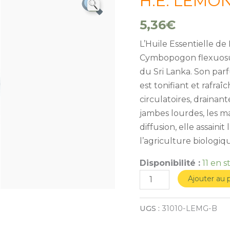
H.E. LEMO
de
H.E.
5,36
€
LEMONGRASS
L’Huile Essentielle de
BIO
Cymbopogon flexuosus
10ml*
du Sri Lanka. Son par
est tonifiant et rafra
circulatoires, drainant
jambes lourdes, les ma
diffusion, elle assaini
l’agriculture biologiq
Disponibilité :
11 en s
Ajouter au 
UGS :
31010-LEMG-B