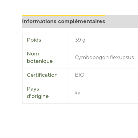
Informations complémentaires
Avis (0)
Poids
39 g
Nom
Cymbopogon flexuosus
botanique
Certification
BIO
Pays
xy
d'origine