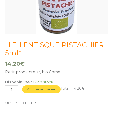
H.E. LENTISQUE PISTACHIER
5ml*
14,20
€
Petit producteur, bio Corse.
Disponibilité :
12 en stock
Total :
14,20€
Ajouter au panier
UGS :
31010-PIST-B