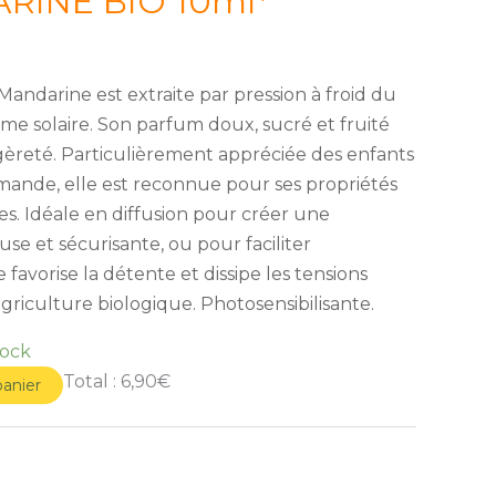
RINE BIO 10ml*
 Mandarine est extraite par pression à froid du
me solaire. Son parfum doux, sucré et fruité
égèreté. Particulièrement appréciée des enfants
ande, elle est reconnue pour ses propriétés
es. Idéale en diffusion pour créer une
e et sécurisante, ou pour faciliter
 favorise la détente et dissipe les tensions
agriculture biologique. Photosensibilisante.
tock
Total :
6,90€
panier