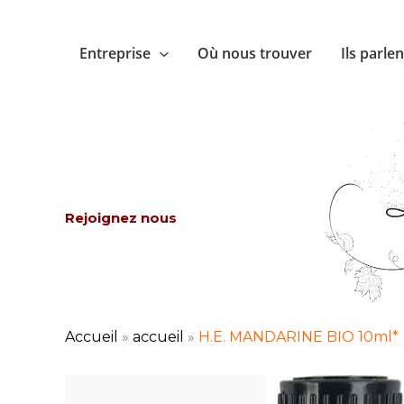
Aller
au
Entreprise
Où nous trouver
Ils parle
contenu
Rejoignez nous
Accueil
»
accueil
»
H.E. MANDARINE BIO 10ml*