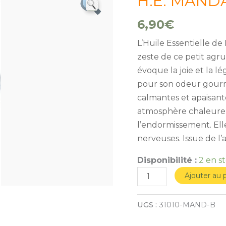
H.E. MANDA
de
H.E.
6,90
€
MANDARINE
L’Huile Essentielle de
BIO
zeste de ce petit agru
10ml*
évoque la joie et la l
pour son odeur gourm
calmantes et apaisant
atmosphère chaleureus
l’endormissement. Elle
nerveuses. Issue de l’
Disponibilité :
2 en s
Ajouter au 
UGS :
31010-MAND-B