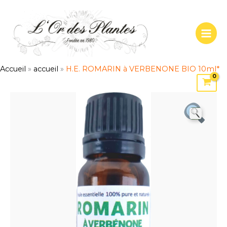
Aller
au
contenu
Accueil
»
accueil
»
H.E. ROMARIN à VERBENONE BIO 10ml*
quantité
de
H.E.
ROMARIN
à
VERBENONE
BIO
10ml*