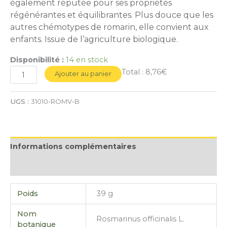
également réputée pour ses propriétés
régénérantes et équilibrantes. Plus douce que les
autres chémotypes de romarin, elle convient aux
enfants. Issue de l’agriculture biologique.
Disponibilité :
14 en stock
Total :
8,76€
Ajouter au panier
UGS :
31010-ROMV-B
Informations complémentaires
Avis (0)
Poids
39 g
Nom
Rosmarinus officinalis L.
botanique