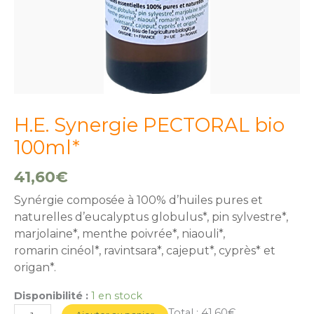
H.E. Synergie PECTORAL bio
100ml*
41,60
€
Synérgie composée à 100% d’huiles pures et
naturelles d’eucalyptus globulus*, pin sylvestre*,
marjolaine*, menthe poivrée*, niaouli*,
romarin cinéol*, ravintsara*, cajeput*, cyprès* et
origan*.
Disponibilité :
1 en stock
Total :
41,60€