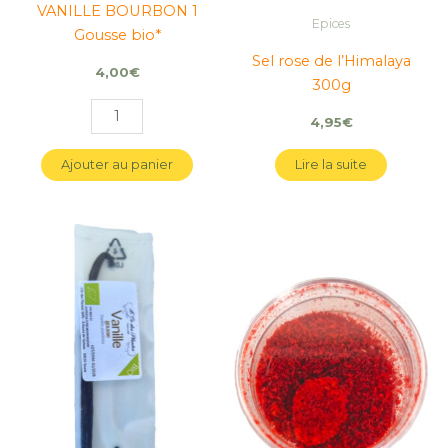
VANILLE BOURBON 1
Epices
Gousse bio*
Sel rose de l’Himalaya
4,00
€
300g
4,95
€
Ajouter au panier
Lire la suite
quantité
quantité
quantité
quantité
de
de
de
de
VANILLE
VANILLE
SAFRAN
SAFRAN
BOURBON
BOURBON
moulu
moulu
5
5
dose
dose
Gousses
Gousses
0,1g
0,1g
bio*
bio*