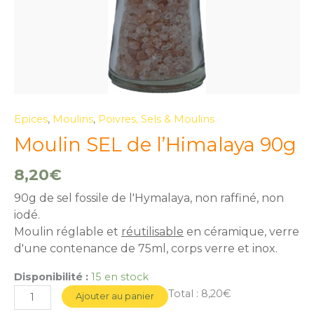
Epices
,
Moulins
,
Poivres, Sels & Moulins
Moulin SEL de l’Himalaya 90g
8,20
€
90g de sel fossile de l'Hymalaya, non raffiné, non
iodé.
Moulin réglable et
réutilisable
en céramique, verre
d'une contenance de 75ml, corps verre et inox.
Disponibilité :
15 en stock
Total :
8,20€
Ajouter au panier