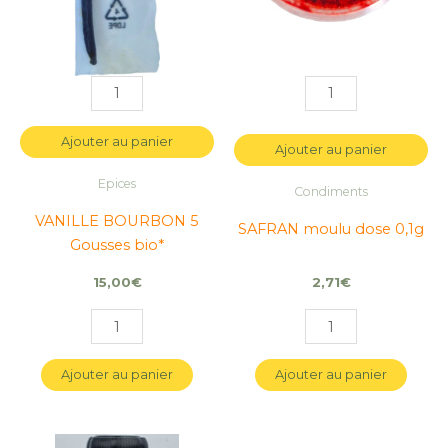
Ajouter au panier
Ajouter au panier
Epices
Condiments
VANILLE BOURBON 5
SAFRAN moulu dose 0,1g
Gousses bio*
15,00
€
2,71
€
Ajouter au panier
Ajouter au panier
quantité
quantité