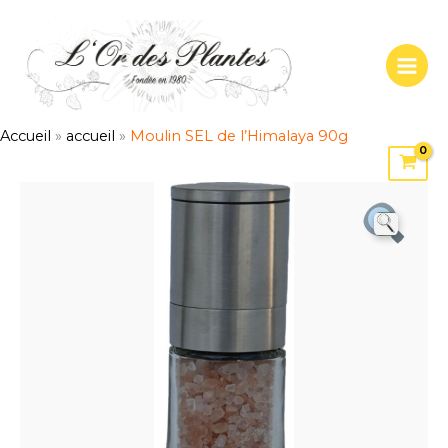
Aller
au
contenu
Accueil
»
accueil
»
Moulin SEL de l’Himalaya 90g
quantité
de
Moulin
SEL
de
l'Himalaya
90g