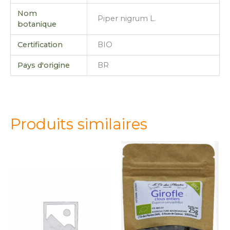
Nom
Piper nigrum L.
botanique
Certification
BIO
Pays d'origine
BR
Produits similaires
quantité
quantité
de
de
GIROFLE
GIROFLE
clous
clous
25g*
25g*
Bio
Bio