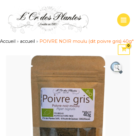
Aller
au
contenu
Accueil
»
accueil
»
POIVRE NOIR moulu (dit poivre gris) 40g*
quantité
de
POIVRE
NOIR
moulu
(dit
poivre
gris)
40g*