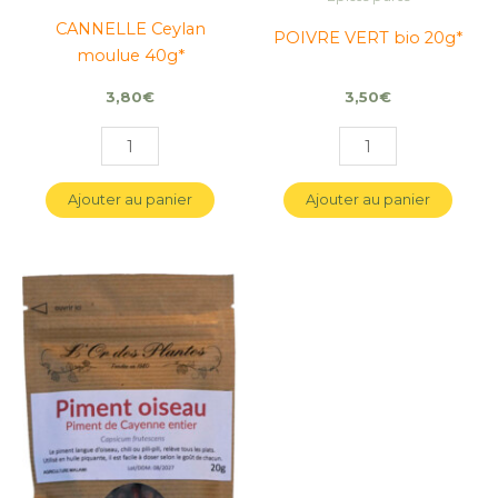
CANNELLE Ceylan
POIVRE VERT bio 20g*
moulue 40g*
3,80
€
3,50
€
Ajouter au panier
Ajouter au panier
quantité
quantité
de
de
POIVRE
POIVRE
DE
DE
LA
LA
JAMAIQUE
JAMAIQUE
bio
bio
30g*
30g*