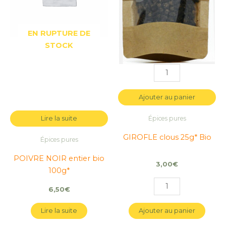
EN RUPTURE DE
STOCK
Ajouter au panier
Lire la suite
Épices pures
GIROFLE clous 25g* Bio
Épices pures
POIVRE NOIR entier bio
3,00
€
100g*
6,50
€
Lire la suite
Ajouter au panier