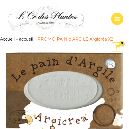
Aller
au
contenu
Accueil
»
accueil
»
PROMO PAIN d’ARGILE Argicréa X2
quantité
de
PROMO
PAIN
d'ARGILE
Argicréa
X2