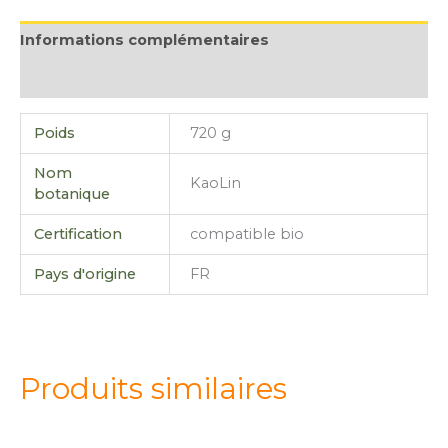
Informations complémentaires
Avis (0)
Poids
720 g
Nom
KaoLin
botanique
Certification
compatible bio
Pays d'origine
FR
Produits similaires
quantité
quantité
quantité
quantité