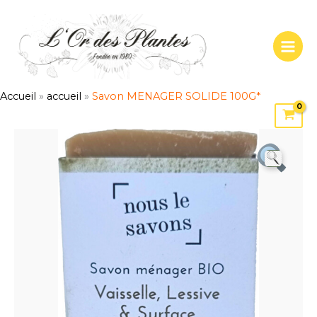
Aller
au
contenu
Accueil
»
accueil
»
Savon MENAGER SOLIDE 100G*
quantité
de
Savon
MENAGER
SOLIDE
100G*