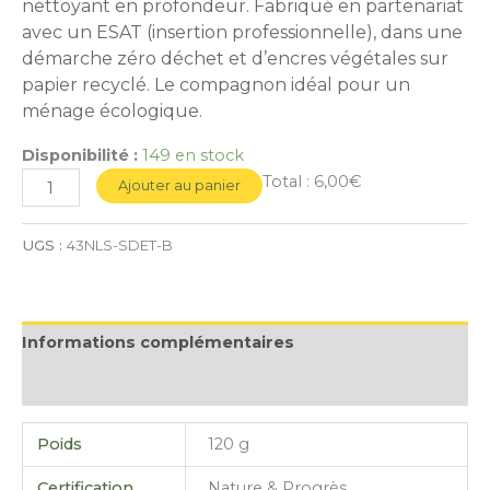
nettoyant en profondeur. Fabriqué en partenariat
avec un ESAT (insertion professionnelle), dans une
démarche zéro déchet et d’encres végétales sur
papier recyclé. Le compagnon idéal pour un
ménage écologique.
Disponibilité :
149 en stock
Total :
6,00€
Ajouter au panier
UGS :
43NLS-SDET-B
Informations complémentaires
Avis (0)
Poids
120 g
Certification
Nature & Progrès