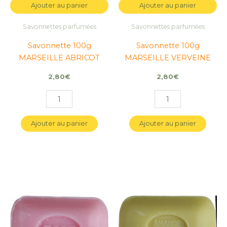
Ajouter au panier
Ajouter au panier
Savonnettes parfumées
Savonnettes parfumées
Savonnette 100g
Savonnette 100g
MARSEILLE ABRICOT
MARSEILLE VERVEINE
2,80
€
2,80
€
Ajouter au panier
Ajouter au panier
quantité
quantité
quantité
quantité
de
de
de
de
Savonnette
Savonnette
Savonnette
Savonnette
100g
100g
100g
100g
MARSEILLE
MARSEILLE
MARSEILLE
MARSEILLE
ROSE
ROSE
AMANDE
AMANDE