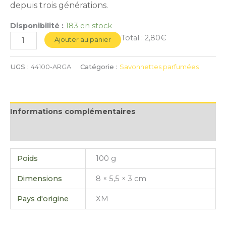
depuis trois générations.
Disponibilité :
183 en stock
Total :
2,80€
Ajouter au panier
UGS :
44100-ARGA
Catégorie :
Savonnettes parfumées
Informations complémentaires
Avis (0)
Poids
100 g
Dimensions
8 × 5,5 × 3 cm
Pays d'origine
XM