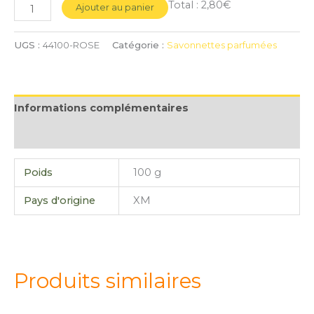
Total :
2,80€
Ajouter au panier
UGS :
44100-ROSE
Catégorie :
Savonnettes parfumées
Informations complémentaires
Avis (0)
Poids
100 g
Pays d'origine
XM
Produits similaires
quantité
quantité
quantité
quantité