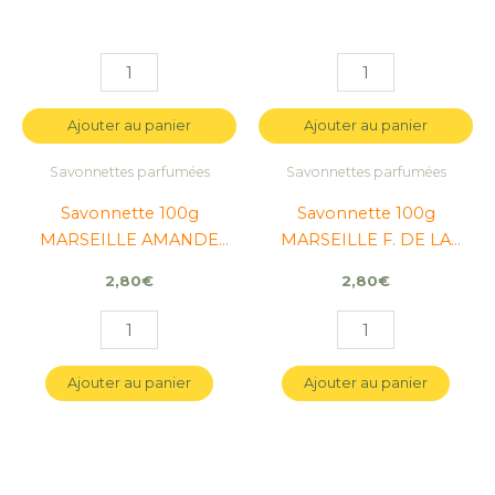
Ajouter au panier
Ajouter au panier
Savonnettes parfumées
Savonnettes parfumées
Savonnette 100g
Savonnette 100g
MARSEILLE AMANDE
MARSEILLE F. DE LA
DOUCE
PASSION
2,80
€
2,80
€
Ajouter au panier
Ajouter au panier
quantité
quantité
de
de