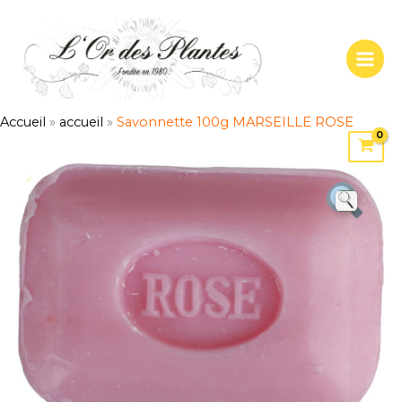
Aller
au
contenu
Accueil
»
accueil
»
Savonnette 100g MARSEILLE ROSE
quantité
de
Savonnette
100g
MARSEILLE
ROSE