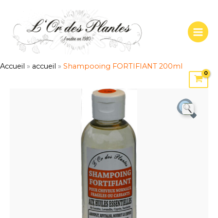
Aller
au
contenu
Accueil
»
accueil
»
Shampooing FORTIFIANT 200ml
quantité
de
Shampooing
FORTIFIANT
200ml