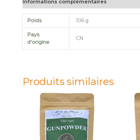
Informations complémentaires
Avis (0)
Poids
106 g
Pays
CN
d'origine
Produits similaires
quantité
quantité
de
de
Thé
Thé
vert
vert
GUNPOWDER
GUNPOWDER
(100g)*
(100g)*