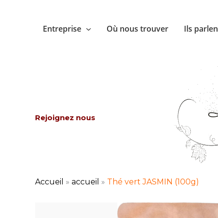
Aller
au
Entreprise
Où nous trouver
Ils parle
contenu
Rejoignez nous
Accueil
»
accueil
»
Thé vert JASMIN (100g)