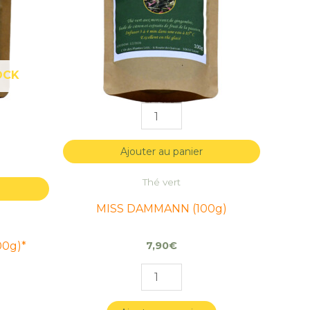
OCK
Ajouter au panier
Thé vert
MISS DAMMANN (100g)
00g)*
7,90
€