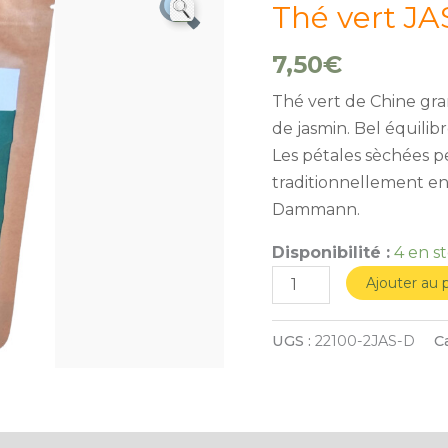
de
Thé vert JA
Thé
7,50
€
vert
JASMIN
Thé vert de Chine gra
(100g)
de jasmin. Bel équilib
Les pétales sèchées p
traditionnellement en
Dammann.
Disponibilité :
4 en s
Ajouter au 
UGS :
22100-2JAS-D
C