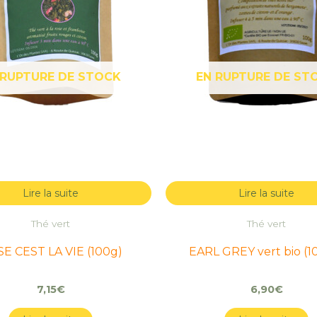
 RUPTURE DE STOCK
EN RUPTURE DE ST
Lire la suite
Lire la suite
Thé vert
Thé vert
E CEST LA VIE (100g)
EARL GREY vert bio (1
7,15
€
6,90
€