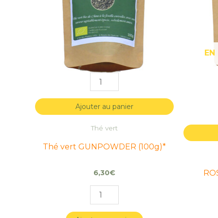
EN
Ajouter au panier
Thé vert
Thé vert GUNPOWDER (100g)*
ROS
6,30
€