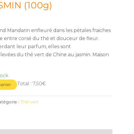
SMIN (100g)
nd Mandarin enfleuré dans les pétales fraiches
re entre corsé du thé et douceur de fleur.
erdant leur parfum, elles sont
levées du thé vert de Chine au jasmin. Maison
tock
Total :
7,50€
panier
atégorie :
Thé vert