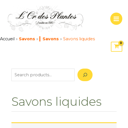
Aller
S
au
e
contenu
a
r
c
Accueil
»
Savons
»
Savons
»
Savons liquides
h
Savons liquides