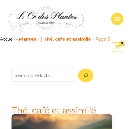
Trié
Aller
S
par
popularité
au
e
contenu
a
r
c
Accueil
»
Plantes
»
Thé, café et assimilé
»
Page 3
h
Thé, café et assimilé