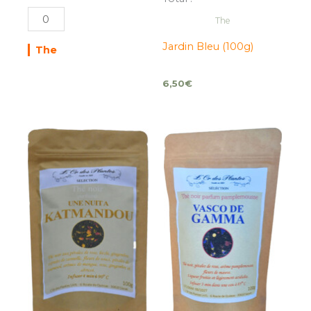
The
Jardin Bleu (100g)
The
6,50
€
quantité
quantité
de
de
Les
VASCO
Jardins
de
de
GAMA
KATMANDOU
(100g)
(100g)