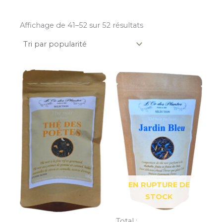
Affichage de 41–52 sur 52 résultats
quantité
de
Thé
des
POETES
(100g)
EN RUPTURE DE
STOCK
Total :