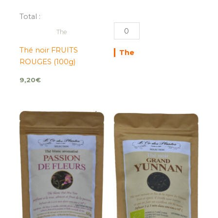
Total :
The
Thé noir FRUITS
The
ROUGES (100g)
9,20
€
quantité
quantité
de
de
Les
Thé
TROIS
de
FLEURS
Chine
(100g)
GRAND
YUNNAN
(100g)*