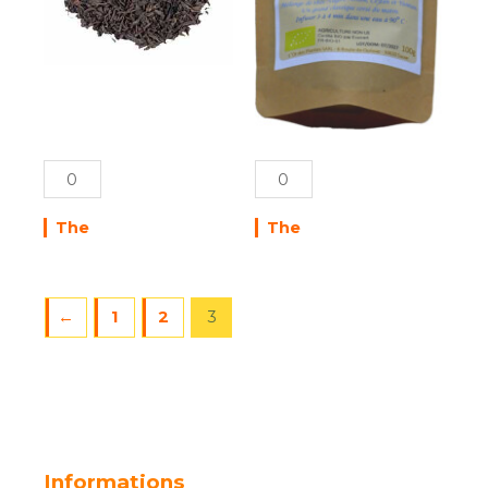
The
The
←
1
2
3
Informations