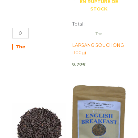
EN RUPTURE DE
STOCK
Total :
The
LAPSANG SOUCHONG
The
(100g)
8,70
€
quantité
quantité
de
de
KEEMUN
ENGLISH
(100g)
BREAKFAST
Bio
(100g)*