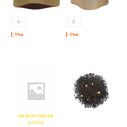
The
The
quantité
de
CLIPPERS
(100g)
EN RUPTURE DE
STOCK