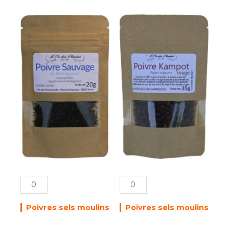
quantité
quantité
de
de
POIVRE
POIVRE
SAUVAGE
KAMPOT
de
rouge
Madagascar
sachet
20g
35g
Poivres sels moulins
Poivres sels moulins