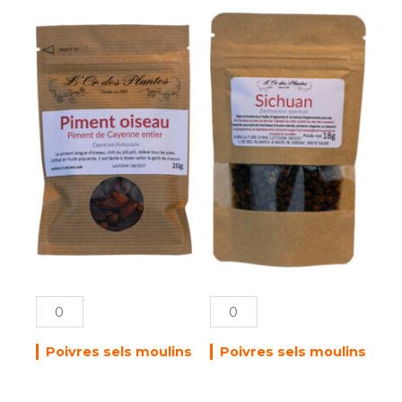
quantité
quantité
de
de
POIVRE
POIVRE
DE
du
LA
SICHUAN
JAMAIQUE
18g
bio
30g*
Poivres sels moulins
Poivres sels moulins