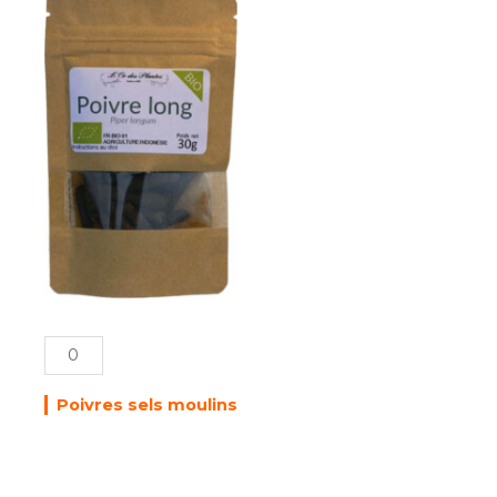
de
POIVRE
LONG
bio*
sachet
30g
Poivres sels moulins