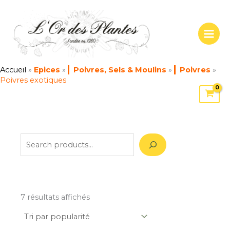
Trié
Aller
S
par
popularité
au
e
contenu
a
r
c
Accueil
»
Epices
»
Poivres, Sels & Moulins
»
Poivres
»
Poivres exotiques
h
7 résultats affichés