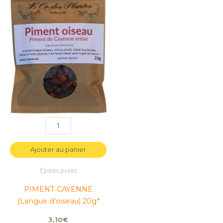
CAYENNE
CAYENNE
(Langue
(Langue
d'oiseau)
d'oiseau)
20g*
20g*
Ajouter au panier
Épices pures
PIMENT CAYENNE
(Langue d’oiseau) 20g*
3,10
€