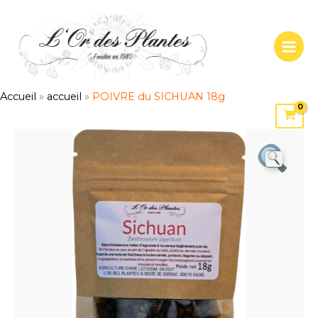
Aller
au
contenu
Accueil
»
accueil
»
POIVRE du SICHUAN 18g
quantité
de
POIVRE
du
SICHUAN
18g