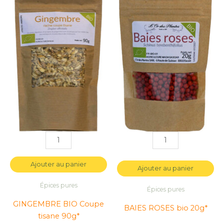
GINGEMBRE
GINGEMBRE
BAIES
BAIES
BIO
BIO
ROSES
ROSES
Coupe
Coupe
bio
bio
tisane
tisane
20g*
20g*
90g*
90g*
Ajouter au panier
Ajouter au panier
Épices pures
Épices pures
GINGEMBRE BIO Coupe
BAIES ROSES bio 20g*
tisane 90g*