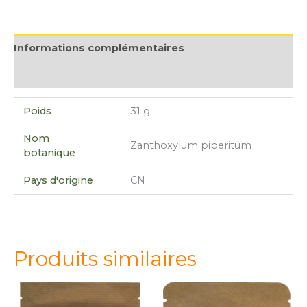
Informations complémentaires
Avis (0)
Poids
31 g
Nom
Zanthoxylum piperitum
botanique
Pays d'origine
CN
Produits similaires
quantité
quantité
quantité
quantité
de
de
de
de