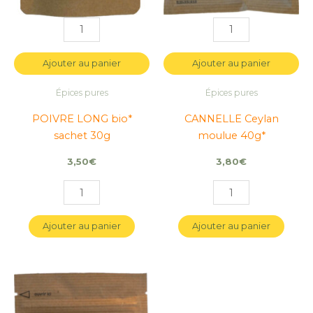
Ajouter au panier
Ajouter au panier
Épices pures
Épices pures
POIVRE LONG bio*
CANNELLE Ceylan
sachet 30g
moulue 40g*
3,50
€
3,80
€
Ajouter au panier
Ajouter au panier
quantité
quantité
de
de
PIMENT
PIMENT