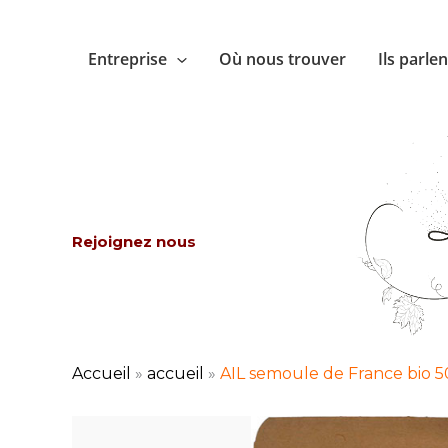
Aller
au
Entreprise
Où nous trouver
Ils parle
contenu
Rejoignez nous
Accueil
»
accueil
»
AIL semoule de France bio 5