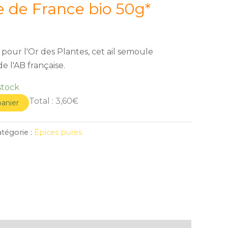
 de France bio 50g*
 pour l'Or des Plantes, cet ail semoule
e l'AB française.
stock
Total :
3,60€
panier
tégorie :
Épices pures