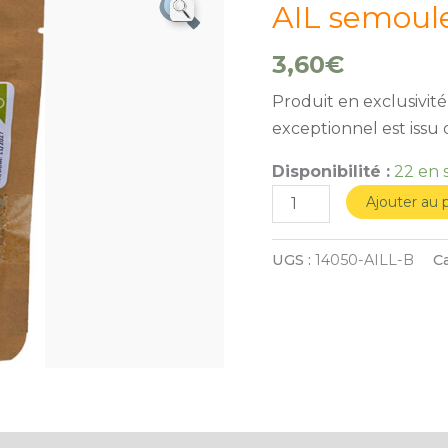
de
AIL semoule
AIL
3,60
€
semoule
de
Produit en exclusivité
France
exceptionnel est issu d
bio
50g*
Disponibilité :
22 en 
Ajouter au 
UGS :
14050-AILL-B
Ca