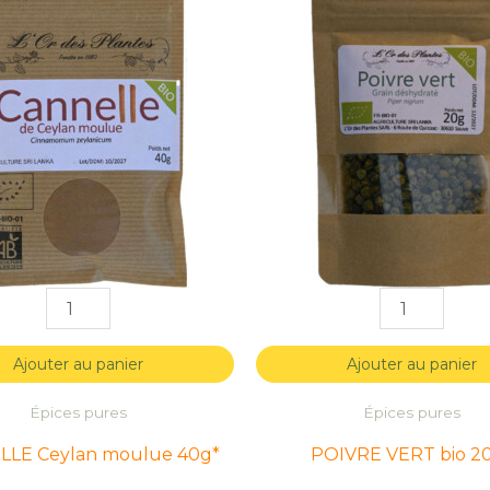
de
de
de
de
CANNELLE
CANNELLE
POIVRE
POIVRE
Ceylan
Ceylan
VERT
VERT
moulue
moulue
bio
bio
40g*
40g*
20g*
20g*
Ajouter au panier
Ajouter au panier
Épices pures
Épices pures
LE Ceylan moulue 40g*
POIVRE VERT bio 2