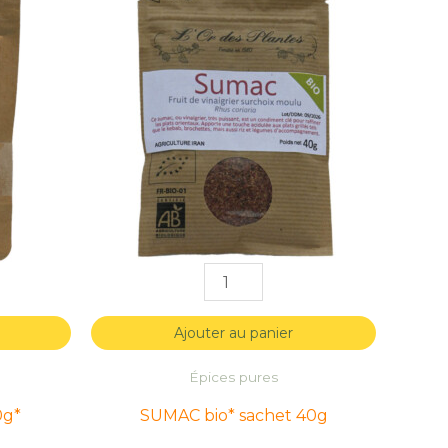
de
de
SUMAC
SUMAC
bio*
bio*
sachet
sachet
40g
40g
Ajouter au panier
Épices pures
0g*
SUMAC bio* sachet 40g