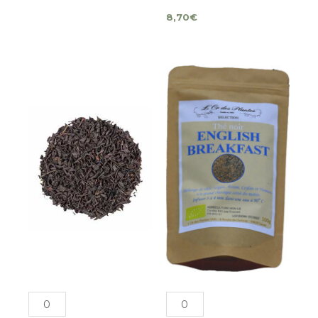
8,70
€
quantité
quantité
de
de
KEEMUN
ENGLISH
(100g)
BREAKFAST
Bio
(100g)*