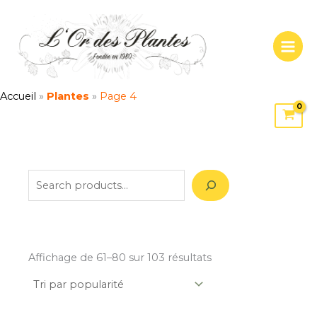
Trié
Aller
S
par
popularité
au
e
contenu
a
r
c
Accueil
»
Plantes
»
Page 4
h
Affichage de 61–80 sur 103 résultats