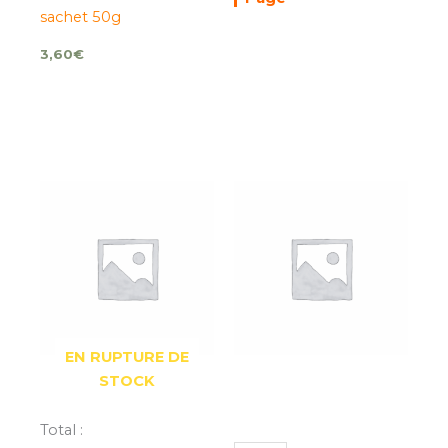
sachet 50g
3,60
€
quantité
de
ANIS
VERT
bio
sachet
100g*
EN RUPTURE DE
STOCK
Total :